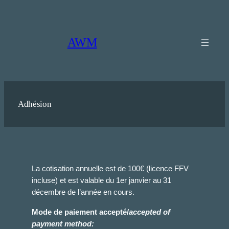
Aller
au
contenu
AWM
Adhésion
La cotisation annuelle est de 100€ (licence FFV
incluse) et est valable du 1er janvier au 31
décembre de l’année en cours.
Mode de paiement accepté/
accepted of
payment
method: