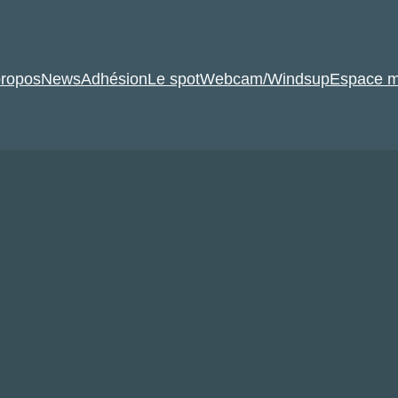
propos
News
Adhésion
Le spot
Webcam/Windsup
Espace 